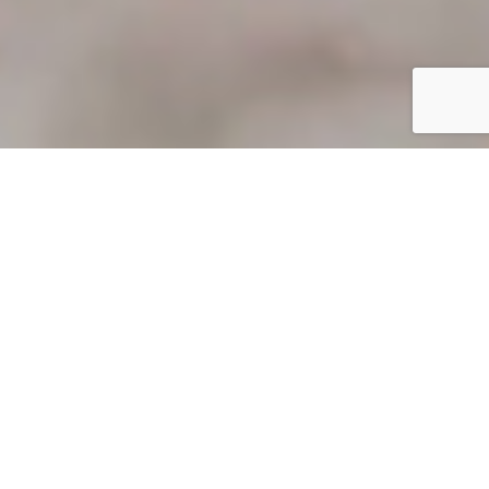
DAS GUTE ZU FINDEN MACHT MIR
FREUDE.
IN SACHEN QUALITÄT UND GENUSS BIN
ICH ÜBERZEUGUNGSTÄTER.
Bernd Huberti