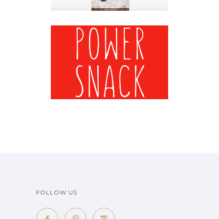
MARONEN MOOD
3
Maronen
·
Mood-Bilder
FOLLOW US