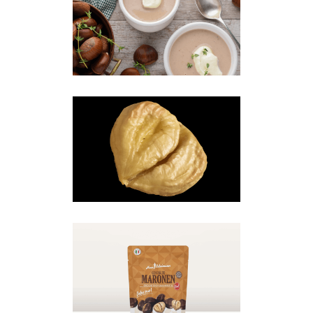
MARONEN MOOD
1
Maronen
·
Mood-Bilder
MARONEN MOOD
2
Maronen
·
Mood-Bilder
MARONEN
Maronen